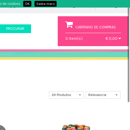
o de cookies.
OK
Saiba mais
Favoritos
(0)
Registe-se
Login
CARRINHO DE COMPRAS
PROCURAR
0
item(s)
€ 0,00
24 Produtos
Relevancia