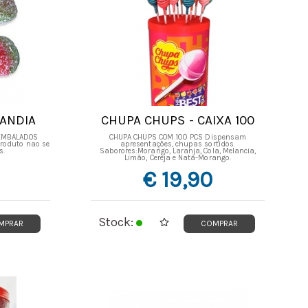
SANDIA
CHUPA CHUPS - CAIXA 100
NIDADES
UNIDADES
 EMBALADOS
CHUPA CHUPS COM 100 PCS Dispensam
roduto nao se
apresentações, chupas sortidos.
s.
Saborores:Morango, Laranja, Cola, Melancia,
Limão, Cereja e Nata-Morango.
€ 19,90
Stock:
MPRAR
COMPRAR