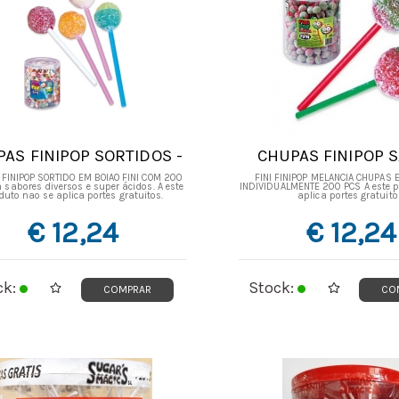
AS FINIPOP SORTIDOS -
CHUPAS FINIPOP 
CAIXA 200 UNIDADES
PICA - CAIXA 200 U
FINIPOP SORTIDO EM BOIÃO FINI COM 200
FINI FINIPOP MELANCIA CHUPAS
 sabores diversos e super ácidos. A este
INDIVIDUALMENTE 200 PCS A este p
duto nao se aplica portes gratuitos.
aplica portes gratuito
€ 12,24
€ 12,24
ck:
Stock:
COMPRAR
CO