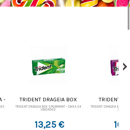
 -
TRIDENT DRAGEIA BOX
TRIDENT DR
SPEARMINT - CAIXA 24
FRUTOS SILVES
DES
TRIDENT DRAGEIA BOX SPEARMINT - CAIXA 24
TRIDENT DRAGEIA BOX FRUT
UNIDADES
24 UNI
UNIDADES
24 UNI
13,25 €
16,2