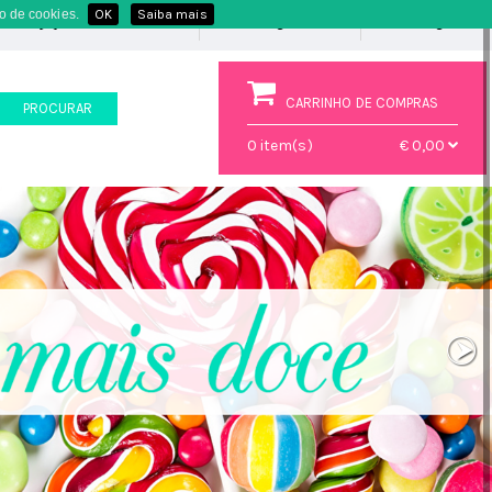
o de cookies.
OK
Saiba mais
Favoritos
(0)
Registe-se
Login
CARRINHO DE COMPRAS
PROCURAR
0
item(s)
€ 0,00