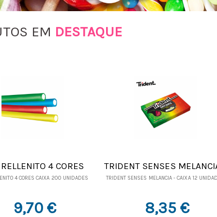
UTOS EM
DESTAQUE
I RELLENITO 4 CORES
TRIDENT SENSES MELANCIA
IXA 200 UNIDADES
CAIXA 12 UNIDADES
LENITO 4 CORES CAIXA 200 UNIDADES
TRIDENT SENSES MELANCIA - CAIXA 12 UNIDA
9,70 €
8,35 €