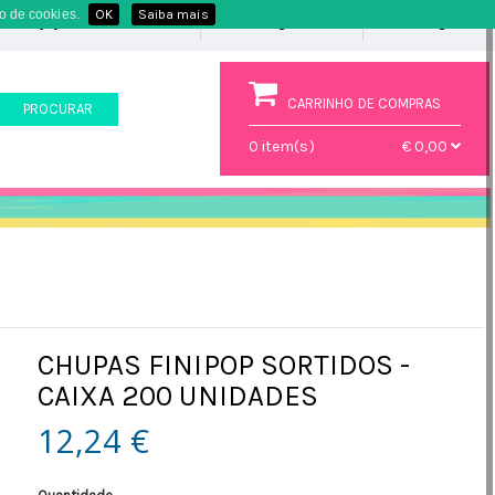
o de cookies.
OK
Saiba mais
Favoritos
(0)
Registe-se
Login
CARRINHO DE COMPRAS
PROCURAR
0
item(s)
€ 0,00
CHUPAS FINIPOP SORTIDOS -
CAIXA 200 UNIDADES
12,24 €