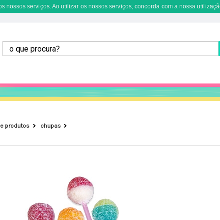
s nossos serviços. Ao utilizar os nossos serviços, concorda com a nossa utilizaçã
de produtos
chupas
chupas finipop sortidos - caixa 200 unidades